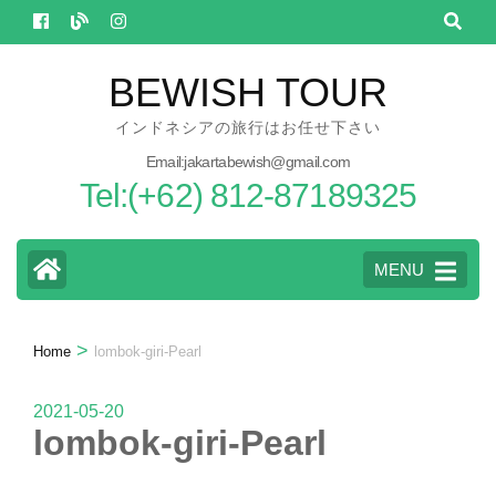
Skip
to
content
BEWISH TOUR
(Press
インドネシアの旅行はお任せ下さい
Enter)
Email:jakartabewish@gmail.com
Tel:(+62) 812-87189325
MENU
>
Home
lombok-giri-Pearl
2021-05-20
lombok-giri-Pearl