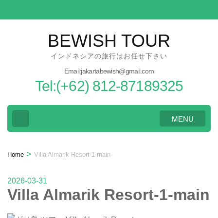
Skip
to
content
BEWISH TOUR
(Press
インドネシアの旅行はお任せ下さい
Enter)
Email:jakartabewish@gmail.com
Tel:(+62) 812-87189325
MENU
>
Home
Villa Almarik Resort-1-main
2026-03-31
Villa Almarik Resort-1-main