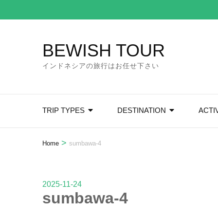
Skip
to
content
BEWISH TOUR
(Press
Enter)
インドネシアの旅行はお任せ下さい
TRIP TYPES
DESTINATION
ACTI
>
Home
sumbawa-4
2025-11-24
sumbawa-4