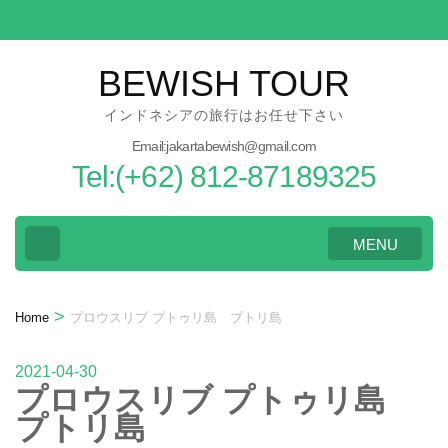
Skip
to
content
BEWISH TOUR
(Press
インドネシアの旅行はお任せ下さい
Enter)
Email:jakartabewish@gmail.com
Tel:(+62) 812-87189325
MENU
>
Home
プロウスリブ プトゥリ島 プトリ島
2021-04-30
プロウスリブ プトゥリ島
プトリ島